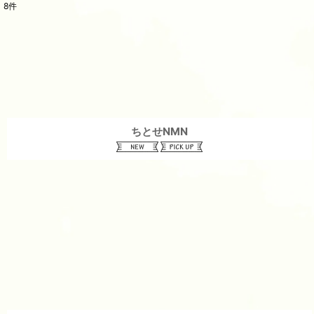
8
件
表示数
:
並び順
:
ちとせNMN