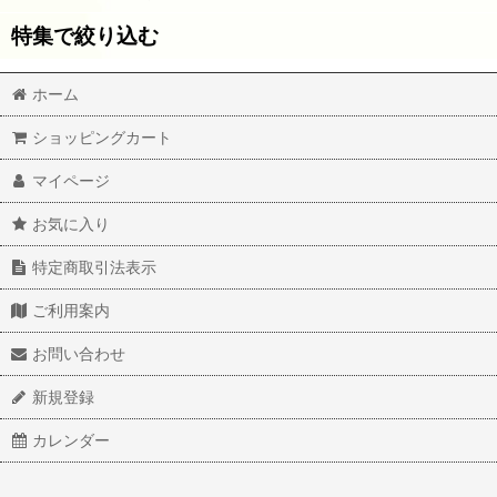
特集で絞り込む
エクステ シングル
ホーム
エクステ ダブル
ダブル
ショッピングカート
エクステ そのほか
ブラック
マイページ
施術関連器具
2：ブラック
お気に入り
NMN
99J：ナチュラルブラック
特定商取引法表示
4：アッシュ系ブラウン
ご利用案内
6：ナチュラルブラウン
お問い合わせ
8：ライトブラウン
新規登録
33：ブラウン
カレンダー
シングル